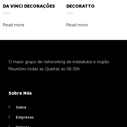
DA VINCI DECORAÇÕES
DECORATTO
Rated
Rated
0
0
Read more
Read more
out
out
of
of
5
5
O maior grupo de networking de indaiatuba e região.
Reuniões todas as Quartas as 06:30h.
Sobre Nós
Sobre
Empresas
Valores