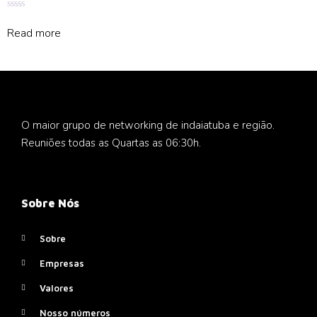
Rated
0
Read more
out
of
5
O maior grupo de networking de indaiatuba e região.
Reuniões todas as Quartas as 06:30h.
Sobre Nós
Sobre
Empresas
Valores
Nosso números