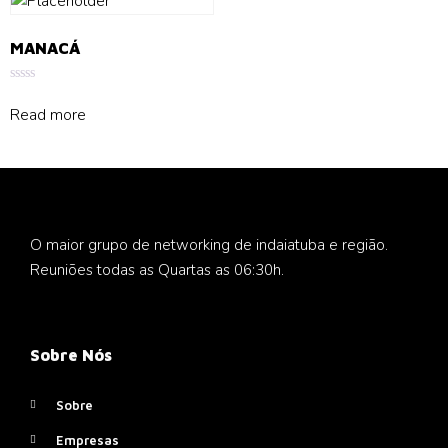
MANACÁ
Rated
0
Read more
out
of
5
O maior grupo de networking de indaiatuba e região.
Reuniões todas as Quartas as 06:30h.
Sobre Nós
Sobre
Empresas