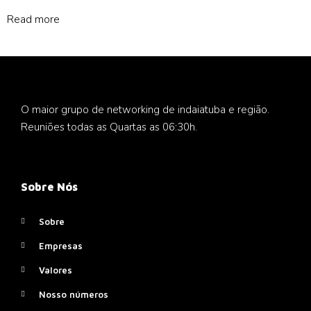
Rated
0
Read more
out
of
5
O maior grupo de networking de indaiatuba e região.
Reuniões todas as Quartas as 06:30h.
Sobre Nós
Sobre
Empresas
Valores
Nosso números