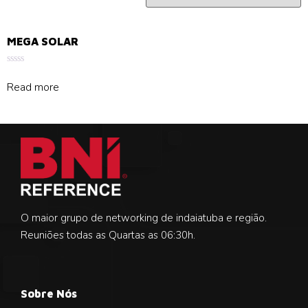
MEGA SOLAR
Rated
0
Read more
out
of
5
O maior grupo de networking de indaiatuba e região.
Reuniões todas as Quartas as 06:30h.
Sobre Nós