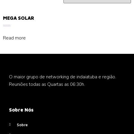
MEGA SOLAR
Rated
0
Read more
out
of
5
O maior grupo de networking de indaiatuba e região.
Reuniões todas as Quartas as 06:30h.
Sobre Nós
Sobre