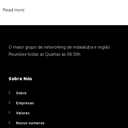
Rated
0
Read more
out
of
5
O maior grupo de networking de indaiatuba e região.
Reuniões todas as Quartas as 06:30h.
Sobre Nós
Sobre
Empresas
Valores
Nosso números